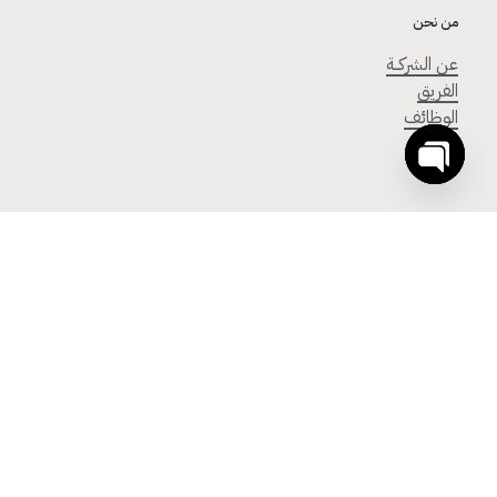
من نحن
عن الشركــة
الفريق
الوظائف
Open
chaty
تواصل معنا
T. +966 12 229 00 29
E. contact@acud.sa
Linkedin
Facebook
Instagram
Twitter
نبني المستقبل –
2026
©