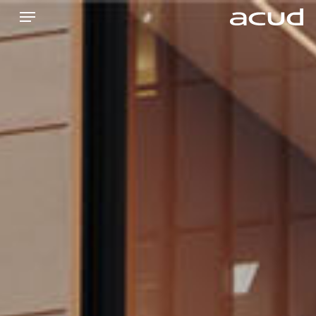
Ski
Menu
t
mai
Close
conten
Menu