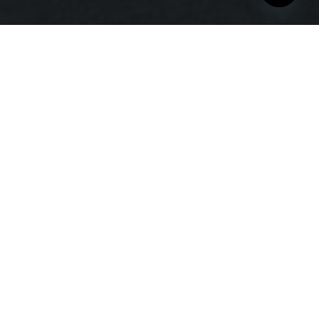
Open
chaty
يقع ديار الحرم في قلب
مسار مكة، وهو مجمع
سكني فاخر يبعد 550 مترًا
فقط عن المسجد الحرام،
ويجمع بين الطابع
الهندسي التقليدي
والفخامة العصرية ليرتقي
بجودة الحياة اليومية.